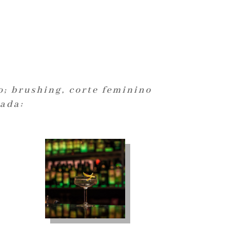
s
o; brushing, corte feminino
iada: