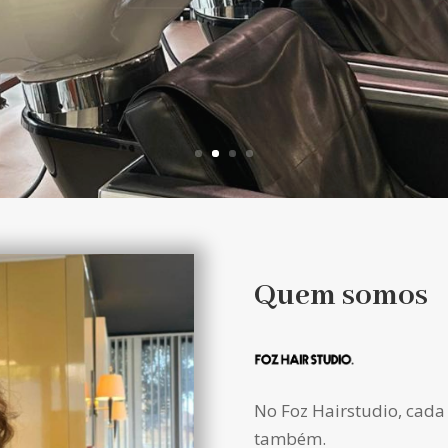
Quem somos
No Foz Hairstudio, cada 
também.